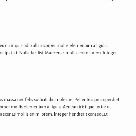
 eu nunc quis odio ullamcorper mollis elementum a ligula.
volutpat at. Nulla facilisi. Maecenas mollis enim lorem. Integer
us massa nec felis sollicitudin molestie. Pellentesque imperdiet
corper mollis elementum a ligula. Aenean tristique tortor ut
i. Maecenas mollis enim lorem. Integer hendrerit consequat