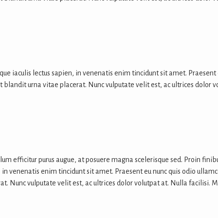
ue iaculis lectus sapien, in venenatis enim tincidunt sit amet. Praesent
blandit urna vitae placerat. Nunc vulputate velit est, ac ultrices dolor 
lum efficitur purus augue, at posuere magna scelerisque sed. Proin finib
, in venenatis enim tincidunt sit amet. Praesent eu nunc quis odio ullam
t. Nunc vulputate velit est, ac ultrices dolor volutpat at. Nulla facilis