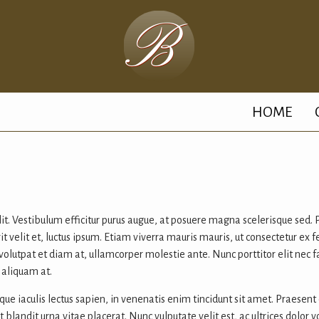
HOME
it. Vestibulum efficitur purus augue, at posuere magna scelerisque sed. P
velit et, luctus ipsum. Etiam viverra mauris mauris, ut consectetur ex 
 volutpat et diam at, ullamcorper molestie ante. Nunc porttitor elit nec f
 aliquam at.
ue iaculis lectus sapien, in venenatis enim tincidunt sit amet. Praesent
blandit urna vitae placerat. Nunc vulputate velit est, ac ultrices dolor 