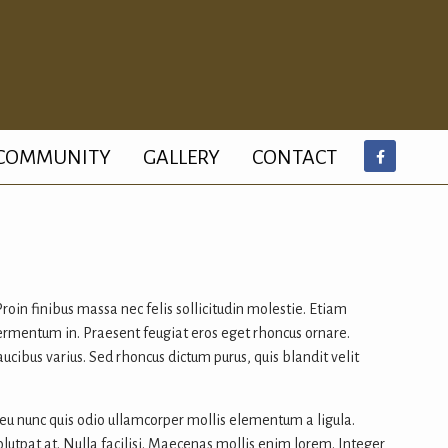
COMMUNITY
GALLERY
CONTACT
roin finibus massa nec felis sollicitudin molestie. Etiam
fermentum in. Praesent feugiat eros eget rhoncus ornare.
aucibus varius. Sed rhoncus dictum purus, quis blandit velit
 eu nunc quis odio ullamcorper mollis elementum a ligula.
volutpat at. Nulla facilisi. Maecenas mollis enim lorem. Integer